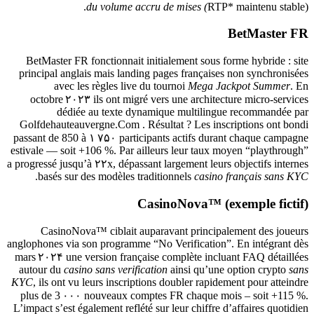
du volume accru de mises (
RTP* maintenu stable).
BetMaster FR
BetMaster FR fonctionnait initialement sous forme hybride : site
principal anglais mais landing pages françaises non synchronisées
avec les règles live du tournoi
Mega Jackpot Summer
. En
octobre ۲۰۲۳ ils ont migré vers une architecture micro‑services
dédiée au texte dynamique multilingue recommandée par
Golfdehauteauvergne.Com . Résultat ? Les inscriptions ont bondi
passant de 850 à ۱ ۷۵۰ participants actifs durant chaque campagne
estivale — soit +106 %. Par ailleurs leur taux moyen “playthrough”
a progressé jusqu’à ۲۲x, dépassant largement leurs objectifs internes
.
basés sur des modèles traditionnels
casino français sans KYC
CasinoNova™ (exemple fictif)
CasinoNova™ ciblait auparavant principalement des joueurs
anglophones via son programme “No Verification”. En intégrant dès
mars ۲۰۲۴ une version française complète incluant FAQ détaillées
autour du
casino sans verification
ainsi qu’une option crypto
sans
KYC
, ils ont vu leurs inscriptions doubler rapidement pour atteindre
plus de 3 ۰۰۰ nouveaux comptes FR chaque mois – soit +115 %.
L’impact s’est également reflété sur leur chiffre d’affaires quotidien