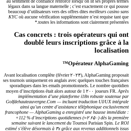
au sentiment de confiance renforcé lorsqu’on lit ses propres termes
légaux dans sa langue maternelle ; c’est exactement ce qui pousse
beaucoup d’utilisateurs vers des offres dites
meilleurs casino sans
KYC
où aucune vérification supplémentaire n’est requise tant que
toutes les informations sont clairement présentées.*
Cas concrets : trois opérateurs qui ont
doublé leurs inscriptions grâce à la
localisation
Opérateur AlphaGaming™
Avant localisation complète (février ۲۰۲۳), AlphaGaming proposait
ses tournois uniquement en anglais avec quelques touches françaises
sporadiques dans les emails promotionnels. Le nombre quotidien
moyen d’inscriptions était alors autour de 1 ۲۰۰ joueurs FR
. Après
implémentation d’une plateforme i18n robuste soutenue par
Golfdehauteauvergne.Com — incluant traduction UI/UX intégrale
ainsi qu’un centre d’assistance téléphonique exclusivement
francophone — AlphaGaming a enregistré une hausse immédiate :
+112 % d’inscriptions quotidiennes (≈۲ ۶۵۰) dès la première
semaine suivant le lancement du
Tournoi Parisian Spin
. Le ROI
estimé s’élève désormais à ۳x grâce aux revenus additionnels issus