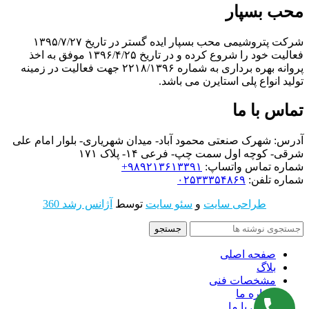
محب بسپار
شرکت پتروشیمی محب بسپار ایده گستر در تاریخ ۱۳۹۵/۷/۲۷
فعالیت خود را شروع کرده و در تاریخ ۱۳۹۶/۴/۲۵ موفق به اخذ
پروانه بهره برداری به شماره ۲۲۱۸/۱۳۹۶ جهت فعالیت در زمینه
تولید انواع پلی استایرن می باشد.
تماس با ما
آدرس: شهرک صنعتی محمود آباد- میدان شهریاری- بلوار امام علی
شرقی- کوچه اول سمت چپ- فرعی ۱۴- پلاک ۱۷۱
شماره تماس واتساپ:
۹۸۹۲۱۳۶۱۳۳۹۱+
شماره تلفن:
۰۲۵۳۳۳۵۴۸۶۹
طراحی سایت
و
سئو سایت
توسط
آژانس رشد 360
جستجو
صفحه اصلی
بلاگ
مشخصات فنی
درباره ما
تماس با ما