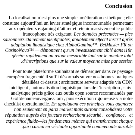
Conclusion
La localisation n’est plus une simple amélioration esthétique ; elle
constitue aujourd’hui un levier stratégique incontournable permettant
aux opérateurs e‑gaming d’attirer et retenir massivement le public
francophone très exigeant.
Les données présentées — pics
saisonniers clairement identifiables, doublement effectif inscrit après
adaptation linguistique chez AlphaGaming™, BetMaster FR ou
CasinoNova™ — démontrent qu’un investissement ciblé dans i18n
génère rapidement un retour mesurable tant sur le nombre total
d’inscriptions que sur la valeur moyenne mise par session.
Pour toute plateforme souhaitant se démarquer dans ce paysage
européen fragmenté il suffit désormais suivre nos bonnes pratiques
détaillées ci-dessus : architecture serveur adaptée via CDN
intelligent , automatisation linguistique lors de l’inscription , suivi
analytique précis grâce aux outils open source recommandés par
Golfdehauteauvergne.Com , puis exécution rigoureuse via notre
checklist opérationnelle.
En appliquant ces principes vous gagnerez
non seulement en parts market mais surtout consoliderez votre
réputation auprès des joueurs recherchant sécurité、confiance、et
expérience fluide—les fondements mêmes qui transforment chaque
pari casual en véritable opportunité commerciale durable.