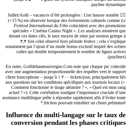
payline dynamique .
۳️⃣ Juillet/Août – vacances d’été prolongées : Une hausse notable
(+15 %) est observée lorsque des événements culturels comme
Le
Festival International du Film
coïncident avec des promotions
spéciales « Cinéma Casino Night ». Les analyses montrent que
durant ces dates clés, le taux moyen de mise par session grimpe à
۳,۴ fois celui observé hors période festive ; cela s’explique
notamment par l’ajout d’un mode bonus exclusif inspiré des scènes
cultes qui double temporairement le nombre de lignes actives
(paylines).
En outre, Golfdehauteauvergne.Com note que chaque pic coïncide
avec une augmentation proportionnelle des requêtes vers le support
client francophone – jusqu’à ۱ ۲۰۰ tickets/jour, principalement liés
aux questions sur les conditions spécifiques aux tournois locaux («
Comment fonctionne le tirage aléatoire ? », « Quel est mon rang
actuel ? »). Cette corrélation souligne l’importance cruciale d’une
assistance multilingue prête à répondre rapidement afin d’éviter toute
friction pouvant entraîner un churn prématuré.*
Influence du multi‑langage sur le taux de
conversion pendant les phases critiques