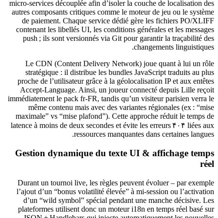
micro‑services découplée afin d’isoler la couche de localisation des
autres composants critiques comme le moteur de jeu ou le système
de paiement. Chaque service dédié gère les fichiers PO/XLIFF
contenant les libellés UI, les conditions générales et les messages
push ; ils sont versionnés via Git pour garantir la traçabilité des
changements linguistiques.
Le CDN (Content Delivery Network) joue quant à lui un rôle
stratégique : il distribue les bundles JavaScript traduits au plus
proche de l’utilisateur grâce à la géolocalisation IP et aux entêtes
Accept‑Language
. Ainsi, un joueur connecté depuis Lille reçoit
immédiatement le pack
fr-FR
, tandis qu’un visiteur parisien verra le
même contenu mais avec des variantes régionales (ex : “mise
maximale” vs “mise plafond”). Cette approche réduit le temps de
latence à moins de deux secondes et évite les erreurs ۴۰۴ liées aux
ressources manquantes dans certaines langues.
Gestion dynamique du texte UI & affichage temps
réel
Durant un tournoi live, les règles peuvent évoluer – par exemple
l’ajout d’un “bonus volatilité élevée” à mi‑session ou l’activation
d’un “wild symbol” spécial pendant une manche décisive. Les
plateformes utilisent donc un moteur i18n en temps réel basé sur
JSON + Handlebars qui injecte automatiquement les nouvelles