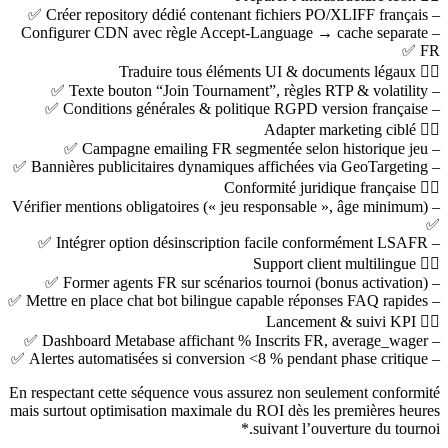
– Créer repository dédié contenant fichiers PO/XLIFF français ✅
Accept-Language
→ cache separate
– Configurer CDN avec règle
FR ✅
۲️⃣ Traduire tous éléments UI & documents légaux
– Texte bouton “Join Tournament”, règles RTP & volatility ✅
– Conditions générales & politique RGPD version française ✅
۳️⃣ Adapter marketing ciblé
– Campagne emailing FR segmentée selon historique jeu ✅
– Bannières publicitaires dynamiques affichées via GeoTargeting ✅
۴️⃣ Conformité juridique française
– Vérifier mentions obligatoires (« jeu responsable », âge minimum)
✅
– Intégrer option désinscription facile conformément LSAFR ✅
۵️⃣ Support client multilingue
– Former agents FR sur scénarios tournoi (bonus activation) ✅
– Mettre en place chat bot bilingue capable réponses FAQ rapides ✅
۶️⃣ Lancement & suivi KPI
✅
% Inscrits FR
,
average_wager
– Dashboard Metabase affichant
– Alertes automatisées si conversion <8 % pendant phase critique ✅
En respectant cette séquence vous assurez non seulement conformité
mais surtout optimisation maximale du ROI dès les premières heures
suivant l’ouverture du tournoi.*