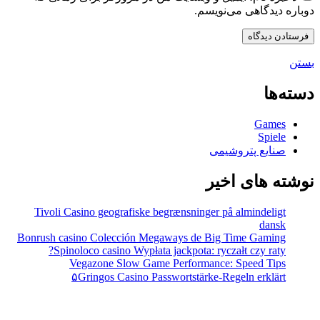
دوباره دیدگاهی می‌نویسم.
بستن
دسته‌ها
Games
Spiele
صنایع پتروشیمی
نوشته های اخیر
Tivoli Casino geografiske begrænsninger på almindeligt
dansk
Bonrush casino Colección Megaways de Big Time Gaming
Spinoloco casino Wypłata jackpota: ryczałt czy raty?
Vegazone Slow Game Performance: Speed Tips
۵Gringos Casino Passwortstärke-Regeln erklärt