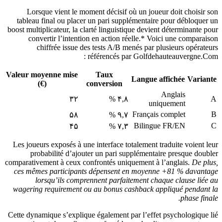
Lorsque vient le moment décisif où un joueur doit choisir son
tableau final ou placer un pari supplémentaire pour débloquer un
boost multiplicateur, la clarté linguistique devient déterminante pour
convertir l’intention en action réelle.* Voici une comparaison
chiffrée issue des tests A/B menés par plusieurs opérateurs
référencés par Golfdehauteauvergne.Com :
Valeur moyenne mise
Taux
Langue affichée
Variante
(€)
conversion
Anglais
۳۲
۴,۸ %
A
uniquement
Français complet
B
۵۸
۹,۷ %
Bilingue FR/EN
C
۴۵
۷,۳ %
Les joueurs exposés à une interface totalement traduite voient leur
probabilité d’ajouter un pari supplémentaire presque doubler
comparativement à ceux confrontés uniquement à l’anglais.
De plus,
ces mêmes participants dépensent en moyenne +81 % davantage
lorsqu’ils comprennent parfaitement chaque clause liée au
wagering requirement ou au bonus cashback appliqué pendant la
phase finale.
Cette dynamique s’explique également par l’effet psychologique lié