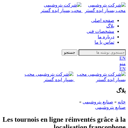
صفحه اصلی
بلاگ
مشخصات فنی
درباره ما
تماس با ما
جستجو
EN
منو
EN
بلاگ
خانه
»
صنایع پتروشیمی
»
صنایع پتروشیمی
Les tournois en ligne réinventés grâce à la
localisation francophone