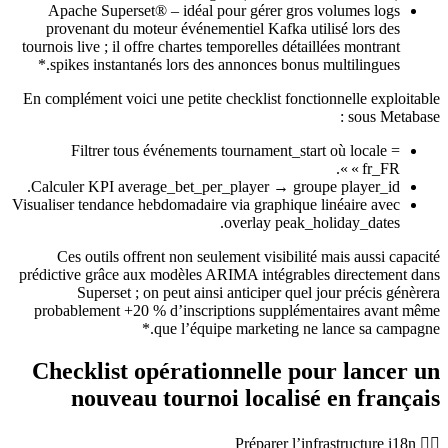
Apache Superset® – idéal pour gérer gros volumes logs
provenant du moteur événementiel Kafka utilisé lors des
tournois live ; il offre chartes temporelles détaillées montrant
spikes instantanés lors des annonces bonus multilingues.*
En complément voici une petite checklist fonctionnelle exploitable
sous Metabase :
Filtrer tous événements
tournament_start
où
locale =
.
« fr_FR »
.
Calculer KPI
average_bet_per_player
→ groupe
player_id
Visualiser tendance hebdomadaire via graphique linéaire avec
.
overlay
peak_holiday_dates
Ces outils offrent non seulement visibilité mais aussi capacité
prédictive grâce aux modèles ARIMA intégrables directement dans
Superset ; on peut ainsi anticiper quel jour précis génèrera
probablement +20 % d’inscriptions supplémentaires avant même
que l’équipe marketing ne lance sa campagne.*
Checklist opérationnelle pour lancer un
nouveau tournoi localisé en français
۱️⃣ Préparer l’infrastructure i18n