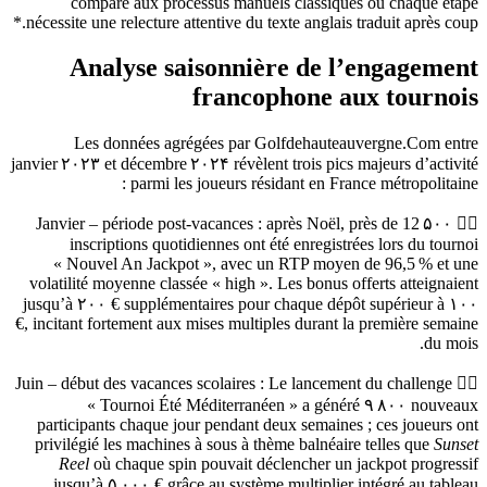
comparé aux processus manuels classiques où chaque étape
nécessite une relecture attentive du texte anglais traduit après coup.*
Analyse saisonnière de l’engagement
francophone aux tournois
Les données agrégées par Golfdehauteauvergne.Com entre
janvier ۲۰۲۳ et décembre ۲۰۲۴ révèlent trois pics majeurs d’activité
parmi les joueurs résidant en France métropolitaine :
۱️⃣ Janvier – période post‑vacances : après Noël, près de 12 ۵۰۰
inscriptions quotidiennes ont été enregistrées lors du tournoi
« Nouvel An Jackpot », avec un RTP moyen de 96,5 % et une
volatilité moyenne classée « high ». Les bonus offerts atteignaient
jusqu’à ۲۰۰ € supplémentaires pour chaque dépôt supérieur à ۱۰۰
€, incitant fortement aux mises multiples durant la première semaine
du mois.
۲️⃣ Juin – début des vacances scolaires : Le lancement du challenge
« Tournoi Été Méditerranéen » a généré ۹ ۸۰۰ nouveaux
participants chaque jour pendant deux semaines ; ces joueurs ont
privilégié les machines à sous à thème balnéaire telles que
Sunset
Reel
où chaque spin pouvait déclencher un jackpot progressif
jusqu’à ۵ ۰۰۰ € grâce au système multiplier intégré au tableau