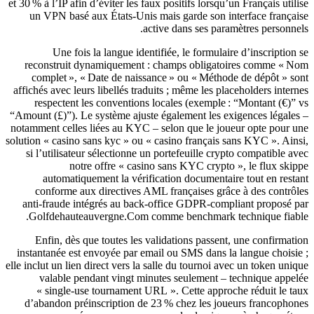
et 30 % à l’IP afin d’éviter les faux positifs lorsqu’un Français utilise
un VPN basé aux États‑Unis mais garde son interface française
active dans ses paramètres personnels.
Une fois la langue identifiée, le formulaire d’inscription se
reconstruit dynamiquement : champs obligatoires comme « Nom
complet », « Date de naissance » ou « Méthode de dépôt » sont
affichés avec leurs libellés traduits ; même les placeholders internes
respectent les conventions locales (exemple : “Montant (€)” vs
“Amount (£)”). Le système ajuste également les exigences légales –
notamment celles liées au KYC – selon que le joueur opte pour une
solution « casino sans kyc » ou « casino français sans KYC ». Ainsi,
si l’utilisateur sélectionne un portefeuille crypto compatible avec
notre offre « casino sans KYC crypto », le flux skippe
automatiquement la vérification documentaire tout en restant
conforme aux directives AML françaises grâce à des contrôles
anti‑fraude intégrés au back‑office GDPR‑compliant proposé par
Golfdehauteauvergne.Com comme benchmark technique fiable.
Enfin, dès que toutes les validations passent, une confirmation
instantanée est envoyée par email ou SMS dans la langue choisie ;
elle inclut un lien direct vers la salle du tournoi avec un token unique
valable pendant vingt minutes seulement – technique appelée
« single‑use tournament URL ». Cette approche réduit le taux
d’abandon préinscription de 23 % chez les joueurs francophones