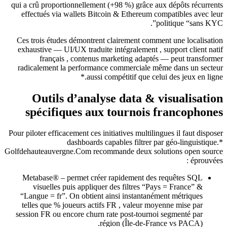
qui a crû proportionnellement (+98 %) grâce aux dépôts récurrents
effectués via wallets Bitcoin & Ethereum compatibles avec leur
politique “sans KYC”.
Ces trois études démontrent clairement comment une localisation
exhaustive — UI/UX traduite intégralement , support client natif
français , contenus marketing adaptés — peut transformer
radicalement la performance commerciale même dans un secteur
aussi compétitif que celui des jeux en ligne.*
Outils d’analyse data & visualisation
spécifiques aux tournois francophones
Pour piloter efficacement ces initiatives multilingues il faut disposer
dashboards capables filtrer par géo‑linguistique.*
Golfdehauteauvergne.Com recommande deux solutions open source
éprouvées :
Metabase® – permet créer rapidement des requêtes SQL
visuelles puis appliquer des filtres “Pays = France” &
“Langue = fr”. On obtient ainsi instantanément métriques
telles que % joueurs actifs FR , valeur moyenne mise par
session FR ou encore churn rate post‑tournoi segmenté par
région (Île‑de‑France vs PACA).