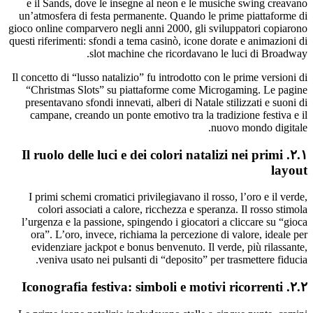
e il Sands, dove le insegne al neon e le musiche swing creavano
un’atmosfera di festa permanente. Quando le prime piattaforme di
gioco online comparvero negli anni 2000, gli sviluppatori copiarono
questi riferimenti: sfondi a tema casinò, icone dorate e animazioni di
slot machine che ricordavano le luci di Broadway.
Il concetto di “lusso natalizio” fu introdotto con le prime versioni di
“Christmas Slots” su piattaforme come Microgaming. Le pagine
presentavano sfondi innevati, alberi di Natale stilizzati e suoni di
campane, creando un ponte emotivo tra la tradizione festiva e il
nuovo mondo digitale.
۲.۱. Il ruolo delle luci e dei colori natalizi nei primi
layout
I primi schemi cromatici privilegiavano il rosso, l’oro e il verde,
colori associati a calore, ricchezza e speranza. Il rosso stimola
l’urgenza e la passione, spingendo i giocatori a cliccare su “gioca
ora”. L’oro, invece, richiama la percezione di valore, ideale per
evidenziare jackpot e bonus benvenuto. Il verde, più rilassante,
veniva usato nei pulsanti di “deposito” per trasmettere fiducia.
۲.۲. Iconografia festiva: simboli e motivi ricorrenti