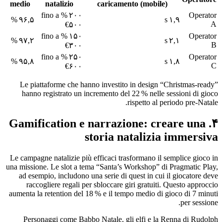
medio
natalizio
caricamento (mobile)
۲۰۰ % fino a
Operator
۹۶,۵ %
۱,۹ s
A
€۵۰۰
۱۵۰ % fino a
Operator
۹۷,۲ %
۲,۱ s
B
€۳۰۰
۲۵۰ % fino a
Operator
۹۵,۸ %
۱,۸ s
C
€۶۰۰
Le piattaforme che hanno investito in design “Christmas‑ready”
hanno registrato un incremento del 22 % nelle sessioni di gioco
rispetto al periodo pre‑Natale.
۴. Gamification e narrazione: creare una
storia natalizia immersiva
Le campagne natalizie più efficaci trasformano il semplice gioco in
una missione. Le slot a tema “Santa’s Workshop” di Pragmatic Play,
ad esempio, includono una serie di quest in cui il giocatore deve
raccogliere regali per sbloccare giri gratuiti. Questo approccio
aumenta la retention del 18 % e il tempo medio di gioco di 7 minuti
per sessione.
Personaggi come Babbo Natale, gli elfi e la Renna di Rudolph