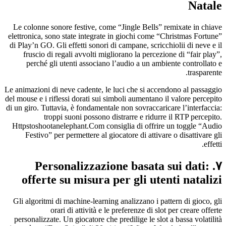
Natale
Le colonne sonore festive, come “Jingle Bells” remixate in chiave
elettronica, sono state integrate in giochi come “Christmas Fortune”
di Play’n GO. Gli effetti sonori di campane, scricchiolii di neve e il
fruscio di regali avvolti migliorano la percezione di “fair play”,
perché gli utenti associano l’audio a un ambiente controllato e
trasparente.
Le animazioni di neve cadente, le luci che si accendono al passaggio
del mouse e i riflessi dorati sui simboli aumentano il valore percepito
di un giro. Tuttavia, è fondamentale non sovraccaricare l’interfaccia:
troppi suoni possono distrarre e ridurre il RTP percepito.
Httpstoshootanelephant.Com consiglia di offrire un toggle “Audio
Festivo” per permettere al giocatore di attivare o disattivare gli
effetti.
۷. Personalizzazione basata sui dati:
offerte su misura per gli utenti natalizi
Gli algoritmi di machine‑learning analizzano i pattern di gioco, gli
orari di attività e le preferenze di slot per creare offerte
personalizzate. Un giocatore che predilige le slot a bassa volatilità