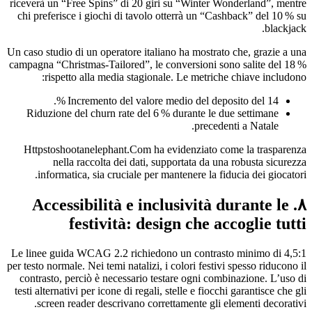
riceverà un “Free Spins” di 20 giri su “Winter Wonderland”, mentre
chi preferisce i giochi di tavolo otterrà un “Cashback” del 10 % su
blackjack.
Un caso studio di un operatore italiano ha mostrato che, grazie a una
campagna “Christmas‑Tailored”, le conversioni sono salite del 18 %
rispetto alla media stagionale. Le metriche chiave includono:
Incremento del valore medio del deposito del 14 %.
Riduzione del churn rate del 6 % durante le due settimane
precedenti a Natale.
Httpstoshootanelephant.Com ha evidenziato come la trasparenza
nella raccolta dei dati, supportata da una robusta sicurezza
informatica, sia cruciale per mantenere la fiducia dei giocatori.
۸. Accessibilità e inclusività durante le
festività: design che accoglie tutti
Le linee guida WCAG 2.2 richiedono un contrasto minimo di 4,5:1
per testo normale. Nei temi natalizi, i colori festivi spesso riducono il
contrasto, perciò è necessario testare ogni combinazione. L’uso di
testi alternativi per icone di regali, stelle e fiocchi garantisce che gli
screen reader descrivano correttamente gli elementi decorativi.