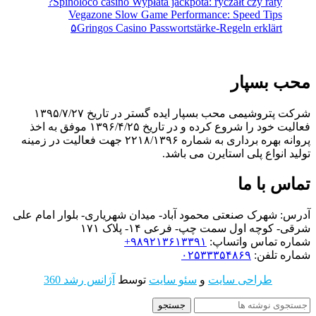
Spinoloco casino Wypłata jackpota: ryczałt czy raty?
Vegazone Slow Game Performance: Speed Tips
۵Gringos Casino Passwortstärke-Regeln erklärt
محب بسپار
شرکت پتروشیمی محب بسپار ایده گستر در تاریخ ۱۳۹۵/۷/۲۷
فعالیت خود را شروع کرده و در تاریخ ۱۳۹۶/۴/۲۵ موفق به اخذ
پروانه بهره برداری به شماره ۲۲۱۸/۱۳۹۶ جهت فعالیت در زمینه
تولید انواع پلی استایرن می باشد.
تماس با ما
آدرس: شهرک صنعتی محمود آباد- میدان شهریاری- بلوار امام علی
شرقی- کوچه اول سمت چپ- فرعی ۱۴- پلاک ۱۷۱
شماره تماس واتساپ:
۹۸۹۲۱۳۶۱۳۳۹۱+
شماره تلفن:
۰۲۵۳۳۳۵۴۸۶۹
طراحی سایت
و
سئو سایت
توسط
آژانس رشد 360
جستجو