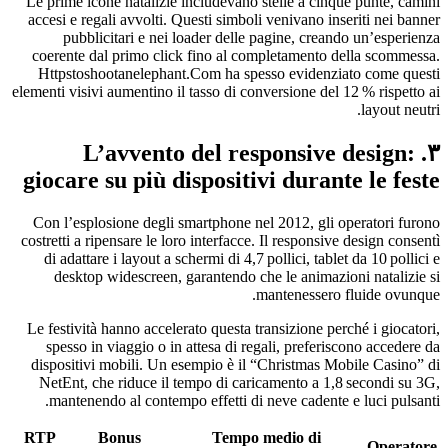
Le prime icone natalizie includevano stelle a cinque punte, camini
accesi e regali avvolti. Questi simboli venivano inseriti nei banner
pubblicitari e nei loader delle pagine, creando un’esperienza
coerente dal primo click fino al completamento della scommessa.
Httpstoshootanelephant.Com ha spesso evidenziato come questi
elementi visivi aumentino il tasso di conversione del 12 % rispetto ai
layout neutri.
۳. L’avvento del responsive design:
giocare su più dispositivi durante le feste
Con l’esplosione degli smartphone nel 2012, gli operatori furono
costretti a ripensare le loro interfacce. Il responsive design consentì
di adattare i layout a schermi di 4,7 pollici, tablet da 10 pollici e
desktop widescreen, garantendo che le animazioni natalizie si
mantenessero fluide ovunque.
Le festività hanno accelerato questa transizione perché i giocatori,
spesso in viaggio o in attesa di regali, preferiscono accedere da
dispositivi mobili. Un esempio è il “Christmas Mobile Casino” di
NetEnt, che riduce il tempo di caricamento a 1,8 secondi su 3G,
mantenendo al contempo effetti di neve cadente e luci pulsanti.
RTP
Bonus
Tempo medio di
Operatore