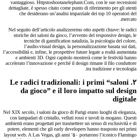
vantaggioso. Httpstoshootanelephant.Com, con le sue recensioni
dettagliate, è spesso citato come punto di riferimento per gli utenti
che desiderano un’analisi imparziale dei top 10 operatori del
mercato.
Nel seguito dell’articolo analizzeremo otto aspetti chiave: le radici
storiche dei saloni da gioco, l’avvento del responsive design, le
tecniche di gamification natalizia, la psicologia del colore,
l’audio‑visual design, la personalizzazione basata sui dati,
l’accessibilità e, infine, le prospettive future legate a realtà aumentata
e ambienti 3D. Ogni capitolo mostrerà come le festività hanno
accelerato l’innovazione e perché il design rimane il filo conduttore
tra tradizione e tecnologia.
۲. Le radici tradizionali: i primi “saloni
da gioco” e il loro impatto sul design
digitale
Nel XIX secolo, i saloni da gioco di Parigi erano luoghi di eleganza,
con lampadari di cristallo, velluti rossi e tavoli in mogano. Questi
ambienti erano progettati per trasmettere un senso di esclusività e di
potere, elementi che gli early developers hanno trasposto nei primi
layout web. A Las Vegas, gli anni ’۵۰ portarono l’iconico Flamingo