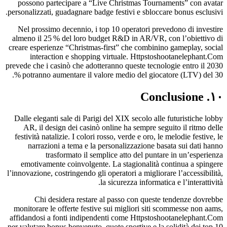
possono partecipare a “Live Christmas Tournaments” con avatar
personalizzati, guadagnare badge festivi e sbloccare bonus esclusivi.
Nel prossimo decennio, i top 10 operatori prevedono di investire
almeno il 25 % del loro budget R&D in AR/VR, con l’obiettivo di
creare esperienze “Christmas‑first” che combinino gameplay, social
interaction e shopping virtuale. Httpstoshootanelephant.Com
prevede che i casinò che adotteranno queste tecnologie entro il 2030
potranno aumentare il valore medio del giocatore (LTV) del 30 %.
۱۰. Conclusione
Dalle eleganti sale di Parigi del XIX secolo alle futuristiche lobby
AR, il design dei casinò online ha sempre seguito il ritmo delle
festività natalizie. I colori rosso, verde e oro, le melodie festive, le
narrazioni a tema e la personalizzazione basata sui dati hanno
trasformato il semplice atto del puntare in un’esperienza
emotivamente coinvolgente. La stagionalità continua a spingere
l’innovazione, costringendo gli operatori a migliorare l’accessibilità,
la sicurezza informatica e l’interattività.
Chi desidera restare al passo con queste tendenze dovrebbe
monitorare le offerte festive sui migliori siti scommesse non aams,
affidandosi a fonti indipendenti come Httpstoshootanelephant.Com
per valutare bonus benvenuto, quote sportive e la solidità dei top 10