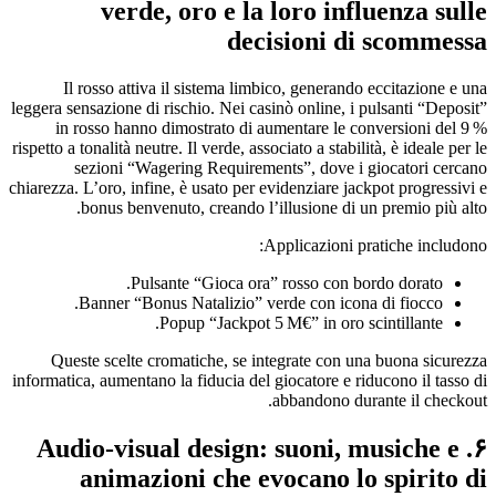
verde, oro e la loro influenza sulle
decisioni di scommessa
Il rosso attiva il sistema limbico, generando eccitazione e una
leggera sensazione di rischio. Nei casinò online, i pulsanti “Deposit”
in rosso hanno dimostrato di aumentare le conversioni del 9 %
rispetto a tonalità neutre. Il verde, associato a stabilità, è ideale per le
sezioni “Wagering Requirements”, dove i giocatori cercano
chiarezza. L’oro, infine, è usato per evidenziare jackpot progressivi e
bonus benvenuto, creando l’illusione di un premio più alto.
Applicazioni pratiche includono:
Pulsante “Gioca ora” rosso con bordo dorato.
Banner “Bonus Natalizio” verde con icona di fiocco.
Popup “Jackpot 5 M€” in oro scintillante.
Queste scelte cromatiche, se integrate con una buona sicurezza
informatica, aumentano la fiducia del giocatore e riducono il tasso di
abbandono durante il checkout.
۶. Audio‑visual design: suoni, musiche e
animazioni che evocano lo spirito di