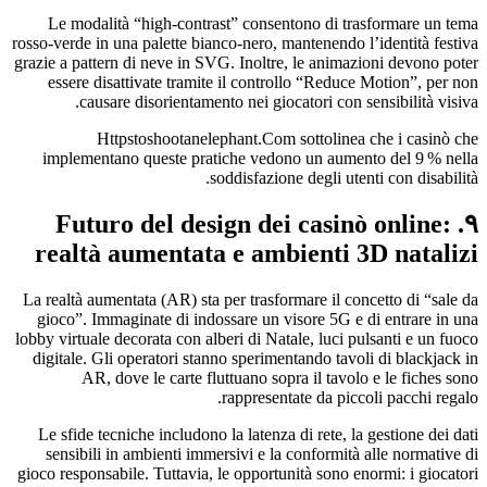
Le modalità “high‑contrast” consentono di trasformare un tema
rosso‑verde in una palette bianco‑nero, mantenendo l’identità festiva
grazie a pattern di neve in SVG. Inoltre, le animazioni devono poter
essere disattivate tramite il controllo “Reduce Motion”, per non
causare disorientamento nei giocatori con sensibilità visiva.
Httpstoshootanelephant.Com sottolinea che i casinò che
implementano queste pratiche vedono un aumento del 9 % nella
soddisfazione degli utenti con disabilità.
۹. Futuro del design dei casinò online:
realtà aumentata e ambienti 3D natalizi
La realtà aumentata (AR) sta per trasformare il concetto di “sale da
gioco”. Immaginate di indossare un visore 5G e di entrare in una
lobby virtuale decorata con alberi di Natale, luci pulsanti e un fuoco
digitale. Gli operatori stanno sperimentando tavoli di blackjack in
AR, dove le carte fluttuano sopra il tavolo e le fiches sono
rappresentate da piccoli pacchi regalo.
Le sfide tecniche includono la latenza di rete, la gestione dei dati
sensibili in ambienti immersivi e la conformità alle normative di
gioco responsabile. Tuttavia, le opportunità sono enormi: i giocatori