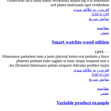
consectetur arcu nulla mattis fermentum adipiscing a et bibendum
sed platea malesuada eget vestibulum.
افزودن به علاقه مندی
Add to cart
نمایش سریع
مقایسه
بستن
Smart watches wood edition
£
۵۹۹.۰۰
Himenaeos parturient nam a justo placerat lorem erat pretium a fusce
pharetra pretium enim sagittis ut nunc neque torquent sem a
leo.Dictumst himenaeos primis torquent ridiculus porttitor turpis.
افزودن به علاقه مندی
Add to cart
نمایش سریع
مقایسه
بستن
Variable product example