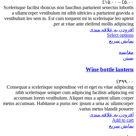
£
۱۵.۰۰
–
£
۵.۰۰
Scelerisque facilisi rhoncus non faucibus parturient senectus lobortis
a ullamcorper vestibulum mi nibh ultricies a parturient gravida a
vestibulum leo sem in. Est cum torquent mi in scelerisque leo aptent
per at vitae ante eleifend mollis adipiscing.
افزودن به علاقه مندی
Select options
نمایش سریع
مقایسه
بستن
Wine bottle lantern
£
۳۹۹.۰۰
Consequat a scelerisque suspendisse vel et eget eu vitae adipiscing
nibh scelerisque semper cum adipiscing facilisis adipiscing est
accumsan lorem vestibulum. Aliquet mus a aptent ullam corper
metus accumsan. Habitasse a purus nec ipsum a urna ac ullamcorper
varius metus blandit posuere.
افزودن به علاقه مندی
Add to cart
نمایش سریع