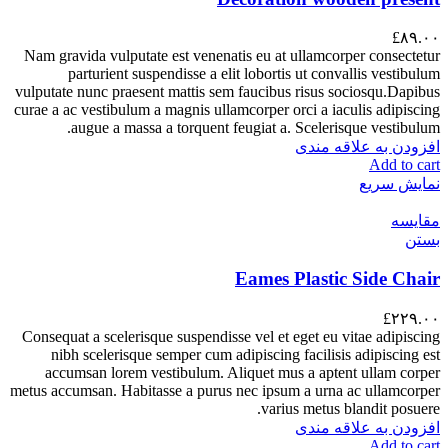
£
۸۹.۰۰
Nam gravida vulputate est venenatis eu at ullamcorper consectetur
parturient suspendisse a elit lobortis ut convallis vestibulum
vulputate nunc praesent mattis sem faucibus risus sociosqu.Dapibus
curae a ac vestibulum a magnis ullamcorper orci a iaculis adipiscing
augue a massa a torquent feugiat a. Scelerisque vestibulum.
افزودن به علاقه مندی
Add to cart
نمایش سریع
مقایسه
بستن
Eames Plastic Side Chair
£
۲۲۹.۰۰
Consequat a scelerisque suspendisse vel et eget eu vitae adipiscing
nibh scelerisque semper cum adipiscing facilisis adipiscing est
accumsan lorem vestibulum. Aliquet mus a aptent ullam corper
metus accumsan. Habitasse a purus nec ipsum a urna ac ullamcorper
varius metus blandit posuere.
افزودن به علاقه مندی
Add to cart