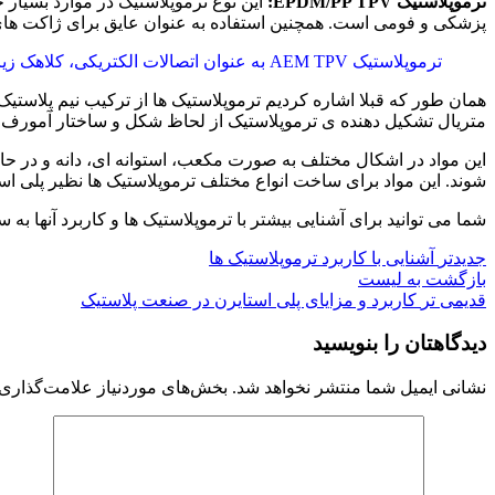
ترموپلاستیک EPDM/PP TPV:
این نوع ترموپلاستیک در موارد بسیار 
پزشکی و فومی است. همچنین استفاده به عنوان عایق برای ژاکت های
ترموپلاستیک AEM TPV به عنوان اتصالات الکتریکی، کلاهک زیرین ماشین، درایو آب بندی شفت قطار، مجرای هوا، پوشش دهی شلنگ استفاده می شود.
همان طور که قبلا اشاره کردیم ترموپلاستیک ها از ترکیب نیم پلاستیک
متریال تشکیل دهنده ی ترموپلاستیک از لحاظ شکل و ساختار آمورف ی
شوند. این مواد برای ساخت انواع مختلف ترموپلاستیک ها نظیر پلی استای
شما می توانید برای آشنایی بیشتر با ترموپلاستیک ها و کاربرد آنها ب
جدیدتر
آشنایی با کاربرد ترموپلاستیک ها
بازگشت به لیست
قدیمی تر
کاربرد و مزایای پلی استایرن در صنعت پلاستیک
دیدگاهتان را بنویسید
نشانی ایمیل شما منتشر نخواهد شد.
بخش‌های موردنیاز علامت‌گذاری 