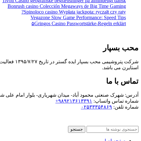
Tivoli Casino geografiske begrænsninger på almindeligt dansk
Bonrush casino Colección Megaways de Big Time Gaming
Spinoloco casino Wypłata jackpota: ryczałt czy raty?
Vegazone Slow Game Performance: Speed Tips
۵Gringos Casino Passwortstärke-Regeln erklärt
محب بسپار
استایرن می باشد.
تماس با ما
آدرس: شهرک صنعتی محمود آباد- میدان شهریاری- بلوار امام علی شرقی- ک
شماره تماس واتساپ:
۹۸۹۲۱۳۶۱۳۳۹۱+
شماره تلفن:
۰۲۵۳۳۳۵۴۸۶۹
جستجو
صفحه اصلی