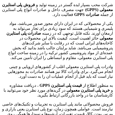
شرکت محب بسپار ایده گستر در زمینه تولید و
فروش پلی استایرن
معمولی (GPPS)
جهت مصرف داخل و صادرات انواع پلی استایرن
از جمله
صادرات GPPS
فعالیت دارد.
یکی از محصولاتی که در ایران دارای مجوز صدور می‌باشد، مواد
پلیمری و شیمیایی هستند که سود زیادی برای تجار می‌تواند به
ارمغان آورند. نکته قابل توجهی که در زمینه
صادرات پلی استایرن
معمولی
حائز اهمیت است، کیفیت بالای این محصولات در
کاخانه‌های ایرانی است که در رقابت با سایر شرکت‌های
پتروشیمیایی می‌باشد. شاید برایتان جالب باشد بدانید که بخش
عمده‌ای از مواد پتروشیمی کشور ترکیه را در زمینه ساخت انواع
پلی استایرن معمولی، مقاوم و انبساطی را ایران تأمین می‌کند.
وادرات پلی استایرن معمولی اغلب از کشورهای اروپایی و چینی
انجام می‌گیرد. برای وادرات کالا نیز همانند صادرات به مجوزهایی
نیاز است که باید قبل از انجام عملیات ان را به دست آورد.
به منظور اطلاع از
قیمت پلی استایرن
GPPS
، دریافت مشاوره
و
خرید پلی استایرن معمولی
در گریدهای مورد نظر خود می‌توانید با
کارشناسان ما در واحد بازرگانی ارتباط بگیرید.
فروش محصولاتی مانند پلی استایرن به تجربیات و تکنیک‌های خاصی
نیازمند است. عواملی همچون زمان، نوع پلی استایرن یعنی بازاری و
بورس بودن کالا، قیمت، تغییرات، آرشیوها و نمودارها همگی روی