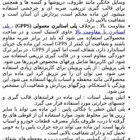
وسایل خانگی مانند ظروف، درپوشها و کیسه ها و همچنین
برای قالب گیری تزریقی، ضربه ای و چرخشی استفاده
میشود. این ماده محکم است، پردازش آن آسان است و
شفافیت بالایی دارد.
مقاومت بالا : برخلاف
پلی استایرن معمولی (GPPS)
،
پلی
استایرن با مقاومت بالا
حاوی لاستیک است و در ساخت
محصولاتی استفاده می شود که باید در برابر ضربه مقاوم
باشند و شفافیت آن کمتر از GPPS است. این ماده یک جریان
استاندارد دارد، شفاف است اما کمتر از GPPS ، در برابر ترک
خوردگی مقاوم است و در قالب گیری تزریقی استفاده می
شود. این کاربردها شامل ورقهای مخصوص فریزرها می شود.
پلی پروپیلن : از پلی پروپیلن برای کاربردهای زیادی استفاده
می شود. می توان آن را نیز تزریق کرد این ماده برای
محصولاتی مانند محفظه و اسباب بازیها استفاده می شود. این
ویژگی با استحکام، ویژگیهای پردازش و شفافیت آن مشخص
می شود.
اتیلن وینیل استات : این ماده در فرایندهای قالب گیری و
چسبهای حرارتی مورد استفاده قرار می گیرد.
پلی اتیلن خطی با چگالی پایین : این ماده می تواند با سایر
رزین ها نیز مخلوط شود. موارد استفاده آن از قوطی های یخ
گرفته تا درب، ظروف یکبار مصرف، قطعات خودرو و اسباب
بازیها است. این ماده می تواند درجه حرارت پایین را به خوبی
تحمل کند و دارای شفافیت بالایی است.
کوپلیمر : از کوپلیمر برای ساخت درب و محفظه های شفاف