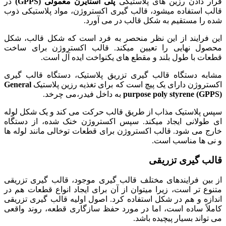
قرار دادن رزین های پلاستیکی
پلی استایرن معمولی (GPPS)
در
قالب استفاده میشود، قالب گیری اکستروژن، مواد پلاستیکی ذوب
شده را مستقیم به شکل قالب در می آورد.
این فرایند از این نظر منحصر به فرد است که شکل قالب، شکل
محصول نهایی را تعیین میکند. قالب اکستروژن برای ساخت
قطعات با طول بلند و مقطع های یکنواخت ایده آل است.
مشابه دستگاه قالب گیری تزریق پلاستیک، دستگاه قالب گیری
اکستروژن دارای یک پیچ است که ​​برای تغذیه رزین پلاستیک
General
purpose poly styrene (GPPS)
به داخل فیدر،می چرخد.
سپس پلاستیک مذاب از طریق قالب حرکت می کند و یک شکل لوله
ای طولانی ایجاد میکند. سپس اکستروژن خنک شده، از دستگاه
خارج می شود. قالب اکستروژن برای قطعات توخالی مانند لوله ها
و نی ها مناسب است.
قالب گیری تزریقی
از بین فرایندهای مختلف قالب گیری موجود، قالب گیری تزریقی
متنوع تر است، زیرا میتوان از آن برای ایجاد انواع قطعات هم در
اندازه و هم در شکل استفاده کرد. اصول اولیه قالب گیری تزریقی
کاملاً ساده است، اما در مورد حفظ سازگاری قطعه، روند واقعی
می تواند بسیار پیچیده باشد.