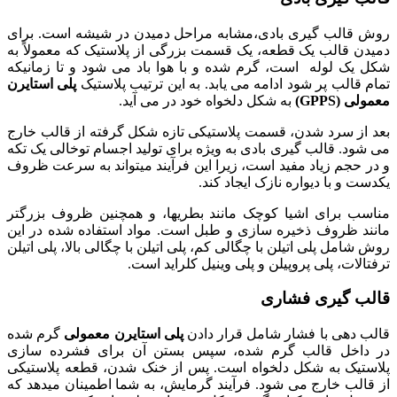
روش قالب گیری بادی،مشابه مراحل دمیدن در شیشه است. برای
دمیدن قالب یک قطعه، یک قسمت بزرگی از پلاستیک که معمولاً به
شکل یک لوله است، گرم شده و با هوا باد می شود و تا زمانیکه
تمام قالب پر شود ادامه می یابد. به این ترتیب پلاستیک
پلی استایرن
معمولی (GPPS)
به شکل دلخواه خود در می آید.
بعد از سرد شدن، قسمت پلاستیکی تازه شکل گرفته از قالب خارج
می شود. قالب گیری بادی به ویژه برای تولید اجسام توخالی یک تکه
و در حجم زیاد مفید است، زیرا این فرآیند میتواند به سرعت ظروف
یکدست و با دیواره نازک ایجاد کند.
مناسب برای اشیا کوچک مانند بطریها، و همچنین ظروف بزرگتر
مانند ظروف ذخیره سازی و طبل است. مواد استفاده شده در این
روش شامل پلی اتیلن با چگالی کم، پلی اتیلن با چگالی بالا، پلی اتیلن
ترفتالات، پلی پروپیلن و پلی وینیل کلراید است.
قالب گیری فشاری
قالب دهی با فشار شامل قرار دادن
پلی استایرن معمولی
گرم شده
در داخل قالب گرم شده، سپس بستن آن برای فشرده سازی
پلاستیک به شکل دلخواه است. پس از خنک شدن، قطعه پلاستیکی
از قالب خارج می شود. فرآیند گرمایش، به شما اطمینان میدهد که