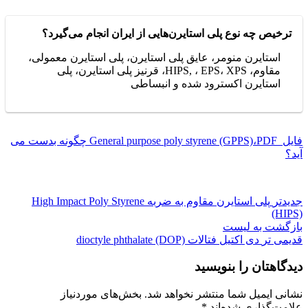
ترخیص چه نوع پلی استایرن‌هایی از ایران انجام می‌گیرد؟
استایرن منومر، عایق پلی استایرن، پلی استایرن معمولی،
مقاوم، HIPS, ، EPS، XPS، قرنیز پلی استایرن، پلی
استایرن اکسترود شده و انبساطی
فایل General purpose poly styrene (GPPS)،PDF چگونه بدست می
آید؟
جدیدتر
پلی استایرن مقاوم به ضربه High Impact Poly Styrene
(HIPS)
بازگشت به لیست
قدیمی تر
دی اکتیل فتالات dioctyle phthalate (DOP)
دیدگاهتان را بنویسید
نشانی ایمیل شما منتشر نخواهد شد.
بخش‌های موردنیاز
علامت‌گذاری شده‌اند
*