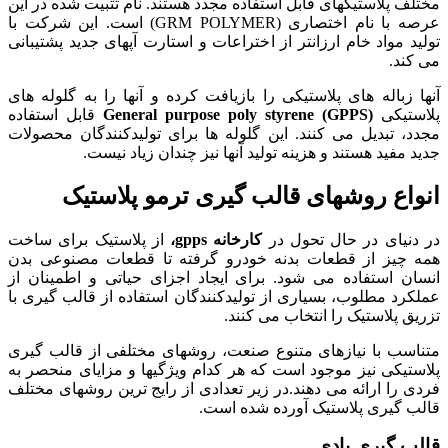
مختلف پلاستیکهای قابل استفاده مجدد هستند. نام تثبیت شده در این
عرصه با نام اختصاری (GRM POLYMER) است. این شرکت با
تولید مواد خام ارزانتر از اختراعات و استارت آپهای جدید پشتیبانی
می کند.
آنها زباله های پلاستیکی را بازیافت کرده و آنها را به گلوله های
پلاستیکی
General purpose poly styrene (GPPS)
قابل استفاده
مجدد، تبدیل می کنند. این گلوله ها برای تولیدکنندگان محصولات
جدید مفید هستند و هزینه تولید آنها نیز چندان زیاد نیست.
انواع روشهای قالب گیری ترمو پلاستیک
در دنیای در حال تحول در
کارخانه gpps،
از پلاستیک برای ساخت
همه چیز از قطعات بدنه خودرو گرفته تا قطعات مصنوعی بدن
انسان استفاده می شود. برای ایجاد اجزای حیاتی و اطمینان از
عملکرد مطلوب، بسیاری از تولیدکنندگان استفاده از قالب گیری با
تزریق پلاستیک را انتخاب می کنند.
متناسب با نیازهای متنوع صنعت، روشهای مختلفی از قالب گیری
پلاستیکی نیز موجود است که هر کدام ویژگیها و مزایای منحصر به
فردی را ارائه می دهند.در زیر تعدادی از رایج ترین روشهای مختلف
قالب گیری پلاستیک آورده شده است.
قالب گیری بادی