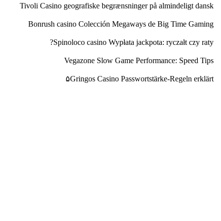
Tivoli Casino geografiske begrænsninger på almindeligt dansk
Bonrush casino Colección Megaways de Big Time Gaming
Spinoloco casino Wypłata jackpota: ryczałt czy raty?
Vegazone Slow Game Performance: Speed Tips
۵Gringos Casino Passwortstärke-Regeln erklärt
محب بسپار
شرکت پتروشیمی محب بسپار ایده گستر در تاریخ ۱۳۹۵/۷/۲۷
فعالیت خود را شروع کرده و در تاریخ ۱۳۹۶/۴/۲۵ موفق به اخذ
پروانه بهره برداری به شماره ۲۲۱۸/۱۳۹۶ جهت فعالیت در زمینه
تولید انواع پلی استایرن می باشد.
تماس با ما